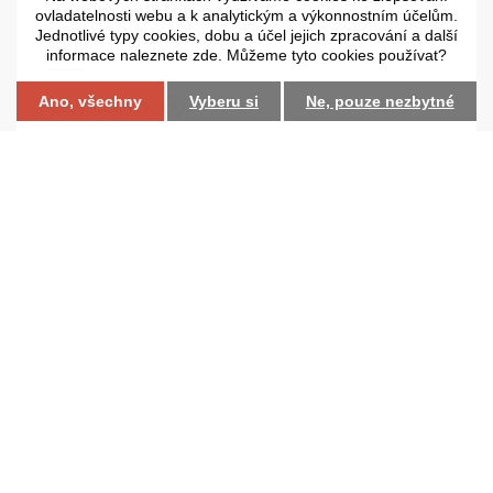
prvním pololetí 2022
ovladatelnosti webu a k analytickým a výkonnostním účelům.
Jednotlivé typy cookies, dobu a účel jejich zpracování a další



19. prosince 2022
informace naleznete zde. Můžeme tyto cookies používat?
Nastavení cookies
web by
iCard.cz
Ano, všechny
Vyberu si
Ne, pouze nezbytné
CELÝ ČLÁNEK
Aktuální otázky tzv. lex voucher
16. prosince 2022