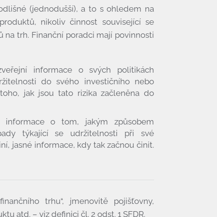
odlišné (jednodušší), a to s ohledem na
roduktů, nikoliv činnost související se
a trh. Finanční poradci mají povinnosti
eřejní informace o svých politikách
držitelnosti do svého investičního nebo
toho, jak jsou tato rizika začleněna do
í informace o tom, jakým způsobem
ady týkající se udržitelnosti při své
í, jasné informace, kdy tak začnou činit.
nančního trhu“, jmenovitě pojišťovny,
tu atd. – viz definici čl. 2 odst. 1 SFDR.