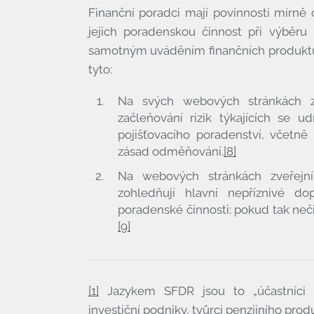
Finanční poradci mají povinnosti mírně 
Pro bono
jejich poradenskou činnost při výběru p
samotným uváděním finančních produktů n
Články
tyto:
Kontakty
Na svých webových stránkách zv
začleňování rizik týkajících se u
pojišťovacího poradenství, včetně 
zásad odměňování.
[8]
Na webových stránkách zveřejn
zohledňují hlavní nepříznivé dop
poradenské činnosti; pokud tak nečin
[9]
[1]
Jazykem SFDR jsou to „účastníci fi
investiční podniky, tvůrci penzijního produk