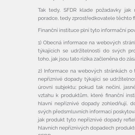
Tak tedy, SFDR klade požadavky jak na
poradce, tedy zprostředkovatele těchto f
Finanční instituce plní tyto informační pov
1) Obecná informace na webových stránká
týkajících se udržitelnosti do svých p
toho, jak jsou tato rizika začleněna do z
2) Informace na webových stránkách o 
nepříznivé dopady týkající se udržiteln
úrovni subjektu; pokud tak nečiní, jasn
vztahu k produktům, které finanční inst
hlavní nepříznivé dopady zohledňují, d
svých předsmluvních informací poskytov
jak produkt tyto nepříznivé dopady refle
hlavních nepříznivých dopadech produktu