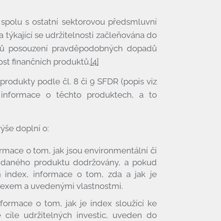
spolu s ostatní sektorovou předsmluvní
 týkající se udržitelnosti začleňována do
edků posouzení pravděpodobných dopadů
nost finančních produktů.
[4]
 produkty podle čl. 8 či 9 SFDR (popis viz
éž informace o těchto produktech, a to
ýše doplní o:
rmace o tom, jak jsou environmentální či
ím daného produktu dodržovány, a pokud
n index, informace o tom, zda a jak je
dexem a uvedenými vlastnostmi.
formace o tom, jak je index sloužící ke
je cíle udržitelných investic, uveden do