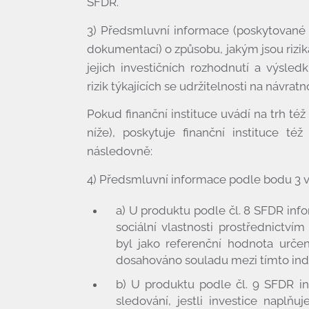
SFDR.
3) Předsmluvní informace (poskytované 
dokumentací) o způsobu, jakým jsou rizika
jejich investičních rozhodnutí a výsl
rizik týkajících se udržitelnosti na návrat
Pokud finanční instituce uvádí na trh též
níže), poskytuje finanční instituce t
následovně:
4) Předsmluvní informace podle bodu 3 v
a) U produktu podle čl. 8 SFDR info
sociální vlastnosti prostřednictv
byl jako referenční hodnota urče
dosahováno souladu mezi tímto in
b) U produktu podle čl. 9 SFDR in
sledování, jestli investice naplňu