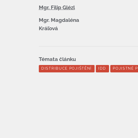
Mgr. Filip Glézl
Mgr. Magdaléna
Kráľová
Témata článku
DISTRIBUCE POJIŠTĚNÍ
IDD
POJISTNÉ 