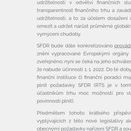
udržitelností v odvětví finančních s
transparentnost finančního trhu a zavá
udržitelnosti, a to za účelem dosažení 
omezit a udržet nárůst průměrné globáln
vymýcení chudoby.
SFDR bude dále konkretizováno
provád
znění vypracované Evropskými orgány 
zveřejněno; nyní se čeká na jeho schvále
že nabude účinnosti 1. 1. 2022. Do té dob
finanční instituce či finanční poradci m
plnit požadavky SFDR (RTS je v tom
účastníkům trhu moc možností pro vlas
povinnosti plnit).
Předmětem tohoto krátkého příspěv
vyplývajících z této nové legislativy 
obecnými požadavky nařízení SFDR a souv