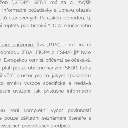
lužeb („SFDR“). SFDR má za cíl zvýšit
dí informační požadavky a úpravu otázek
cílů stanovených Pařížskou dohodou, tj.
í teploty pod hranicí 2 °C za současného
ěcím nařízením
(tzv. „RTS“), jehož finální
dohledu (EBA, EIOPA a ESMA) již bylo
ní Evropskou komisí, přičemž se očekává,
y platí pouze obecné nařízení SFDR, tudíž
ají větší prostor pro to, jakým způsobem
to směru vysoce specifické a nedává
tní uvážení, jak příslušné informační
ku není kompletní výčet povinností
ale pouze základní seznámení čtenáře s
isejících prováděcích předpisů.