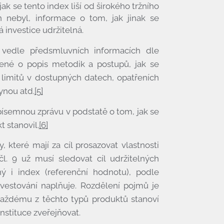
jak se tento index liší od širokého tržního
 nebyl, informace o tom, jak jinak se
ná investice udržitelná.
 vedle předsmluvních informacích dle
ené o popis metodik a postupů, jak se
e, limitů v dostupných datech, opatřeních
lynou atd.
[5]
ísemnou zprávu v podstatě o tom, jak se
t stanovil.
[6]
 které mají za cíl prosazovat vlastnosti
čl. 9 už musí sledovat cíl udržitelných
ný i index (referenční hodnotu), podle
 investování naplňuje. Rozdělení pojmů je
každému z těchto typů produktů stanoví
instituce zveřejňovat.