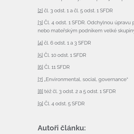
[2]
čl. 3 odst. 1 a čl. 5 odst. 1 SFDR
[3]
Čl. 4 odst. 1 SFDR. Odchylnou úpravu 
nebo mateřským podnikem velké skupiny o
[4]
čl. 6 odst. 1 a 3 SFDR
[5]
Čl. 10 odst. 1 SFDR
[6]
Čl. 11 SFDR
[7]
„Environmental, social, governance“
[8]
též čl. 3 odst. 2 a 5 odst. 1 SFDR
[9]
Čl. 4 odst. 5 SFDR
Autoři článku: