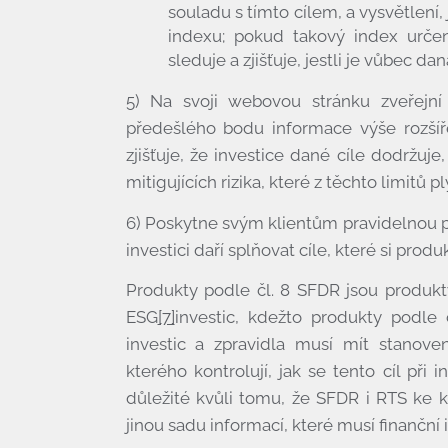
souladu s tímto cílem, a vysvětlení, 
indexu; pokud takový index určen
sleduje a zjišťuje, jestli je vůbec da
5) Na svoji webovou stránku zveřejní
předešlého bodu informace výše rozšíř
zjišťuje, že investice dané cíle dodržuj
mitigujících rizika, které z těchto limitů p
6) Poskytne svým klientům pravidelnou p
Úvod
investici daří splňovat cíle, které si produk
Produkty podle čl. 8 SFDR jsou produkty,
Co umíme
ESG
[7]
investic, kdežto produkty podle 
Kdo jsme
investic a zpravidla musí mít stanove
kterého kontrolují, jak se tento cíl při
Cena
důležité kvůli tomu, že SFDR i RTS ke 
jinou sadu informací, které musí finanční 
Povinné informace