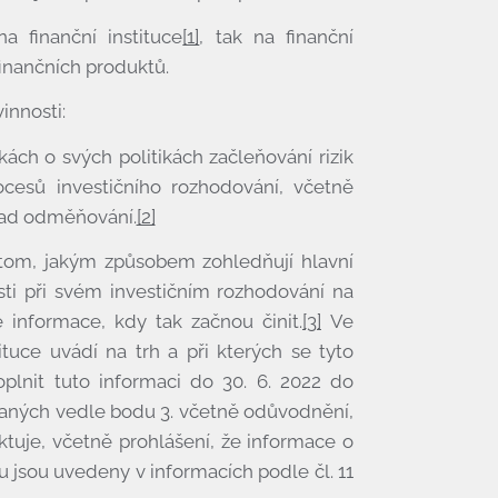
 finanční instituce
[1]
, tak na finanční
inančních produktů.
innosti:
ch o svých politikách začleňování rizik
rocesů investičního rozhodování, včetně
ásad odměňování.
[2]
tom, jakým způsobem zohledňují hlavní
osti při svém investičním rozhodování na
é informace, kdy tak začnou činit.
[3]
Ve
ituce uvádí na trh a při kterých se tyto
oplnit tuto informaci do 30. 6. 2022 do
aných vedle bodu 3. včetně odůvodnění,
ktuje, včetně prohlášení, že informace o
 jsou uvedeny v informacích podle čl. 11