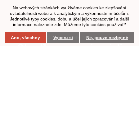
Právník pro firmu ve městech Brno a Praha
Na webových stránkách využíváme cookies ke zlepšování
ovladatelnosti webu a k analytickým a výkonnostním účelům.
Jednotlivé typy cookies, dobu a účel jejich zpracování a další



informace naleznete zde. Můžeme tyto cookies používat?
Nastavení cookies
web by
iCard.cz
Ano, všechny
Vyberu si
Ne, pouze nezbytné
ZAUJALI JSME VÁS?
Obraťte se na nás, rádi
Vám pomůžeme.
KONTAKTY