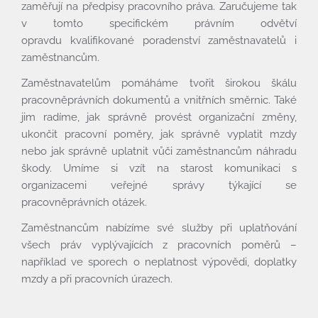
zaměřují na předpisy pracovního práva. Zaručujeme tak
Povinné informace
v tomto specifickém právním odvětví
opravdu kvalifikované poradenství zaměstnavatelů i
Pro bono
zaměstnancům.
Články
Zaměstnavatelům pomáháme tvořit širokou škálu
Kontakty
pracovněprávních dokumentů a vnitřních směrnic. Také
jim radíme, jak správně provést organizační změny,
ukončit pracovní poměry, jak správně vyplatit mzdy
nebo jak správně uplatnit vůči zaměstnancům náhradu
škody. Umíme si vzít na starost komunikaci s
organizacemi veřejné správy týkající se
pracovněprávních otázek.
Zaměstnancům nabízíme své služby při uplatňování
všech práv vyplývajících z pracovních poměrů –
například ve sporech o neplatnost výpovědi, doplatky
mzdy a při pracovních úrazech.