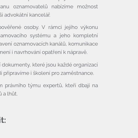
ranu oznamovatelů nabízíme možnost
i advokátní kancelář.
pověřené osoby. V rámci jejího výkonu
namovacího systému a jeho kompletní
tavení oznamovacích kanálů, komunikace
mení i navrhování opatření k nápravě.
ní dokumenty, které jsou každé organizaci
i připravíme i školení pro zaměstnance.
právního týmu expertů, kteří dbají na
a lhůt.
t: