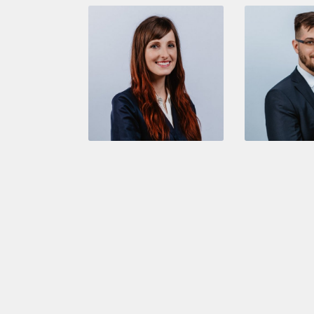
Úvod
Co umíme
Kdo jsme
Cena
Povinné informace