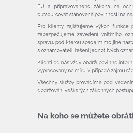
EU a připravovaného zákona na och
outsourcovat stanovené povinnosti na naš
Pro klienty zajišťujeme výkon funkce 
zabezpečujeme zavedení vnitřního oz
správu, pod kterou spadá mimo jiné nas
s oznamovateli, řešení jednotlivých ozná
Klienti od nás vždy obdrží povinné inter
vypracovány na míru. V případě zájmu rád
Všechny služby provádíme pod vedením 
dodržování veškerých zákonných postupů 
Na koho se můžete obráti