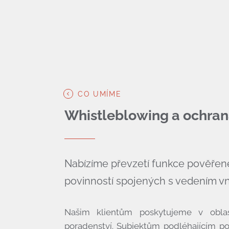
CO UMÍME
Whistleblowing a ochra
Nabízíme převzetí funkce pověřené
povinností spojených s vedením v
Našim klientům poskytujeme v oblas
poradenství. Subjektům podléhajícím p