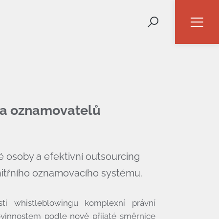
na oznamovatelů
 osoby a efektivní outsourcing
nitřního oznamovacího systému.
ti whistleblowingu komplexní právní
ovinnostem podle nově přijaté směrnice