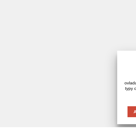
ovlad
typy 



A