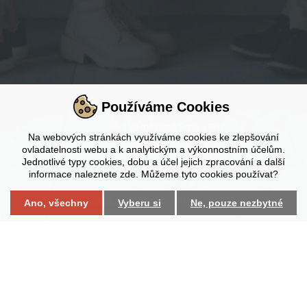
Používáme Cookies
Odškodnění ve městech Brno a Praha
Na webových stránkách využíváme cookies ke zlepšování
ovladatelnosti webu a k analytickým a výkonnostním účelům.
Jednotlivé typy cookies, dobu a účel jejich zpracování a další



informace naleznete zde. Můžeme tyto cookies používat?
Nastavení cookies
web by
iCard.cz
Ano, všechny
Vyberu si
Ne, pouze nezbytné