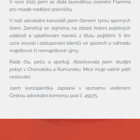
V roce 2021 jsem se stala laureátkou ocenění Flamma
pro mladé nadějné právničky.
V naší advokátní kanceláři jsem členem týmu sporných
řízení. Zaměřuji se zejména na oblast řešení pojistných
událostí a uplatňování nároků z titulu pojištění. S tím
úzce souvisí i zastupování klientů ve sporech o náhradu
majetkové či nemajetkové újmy.
Úvod
Ráda čtu, peču a sportuji. Absolvovala jsem studijní
pobyt v Chorvatsku a Rumunsku. Mezi moje vášně patří
Co umíme
cestování.
Kdo jsme
Jsem koncipientka zapsaná v seznamu vedeném
Cena
Českou advokátní komorou pod č. 45975.
Povinné informace
Pro bono
Články
Kontakty