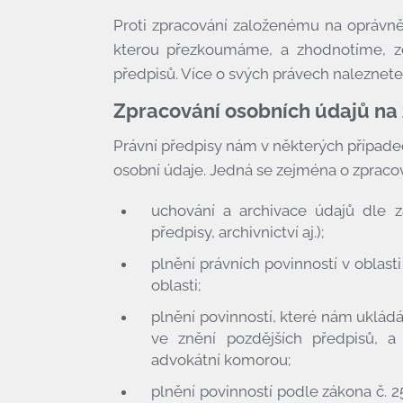
Proti zpracování založenému na oprávn
kterou přezkoumáme, a zhodnotíme, z
předpisů. Více o svých právech naleznet
Zpracování osobních údajů na 
Právní předpisy nám v některých případe
osobní údaje. Jedná se zejména o zpraco
uchování a archivace údajů dle 
Úvod
předpisy, archivnictví aj.);
plnění právních povinností v oblasti
Co umíme
oblasti;
Kdo jsme
plnění povinností, které nám ukládá
ve znění pozdějších předpisů, 
Cena
advokátní komorou;
Povinné informace
plnění povinností podle zákona č. 2