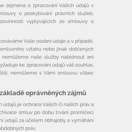
se zejména o zpracování Vašich údajů v
smlouvy o poskytování právních služeb,
povinností vyplývajících ze smlouvy o
cováváme Vaše osobní údaje a v případě,
ů smluvního vztahu nebo jinak dotčených
m nemůžeme naše služby nabídnout ani
yžaduje ke zpracování údajů váš souhlas.
ělili, nemůžeme s Vámi smlouvu vůbec
 základě oprávněných zájmů
údajů je ochrana Vašich či našich práv a
rchivace smluv po dobu trvání promlčecí
ání údajů za účelem obhajoby a vymáhání
 obdobných práv.