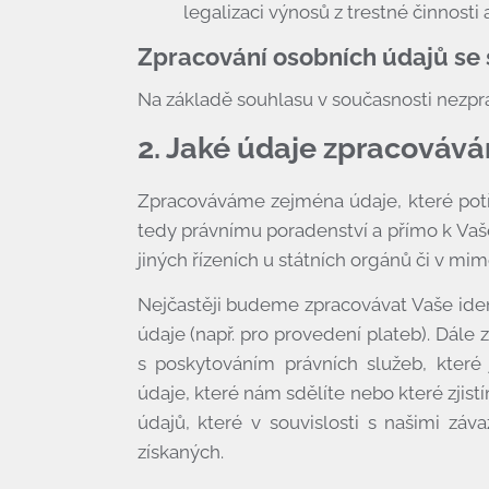
legalizaci výnosů z trestné činnosti 
Pro bono
Zpracování osobních údajů se
Články
Na základě souhlasu v současnosti nezp
Kontakty
2. Jaké údaje zpracováv
Zpracováváme zejména údaje, které po
tedy právnímu poradenství a přímo k Vaš
jiných řízeních u státních orgánů či v mim
Nejčastěji budeme zpracovávat Vaše ident
údaje (např. pro provedení plateb). Dále
s poskytováním právních služeb, které 
údaje, které nám sdělíte nebo které zjis
údajů, které v souvislosti s našimi zá
získaných.