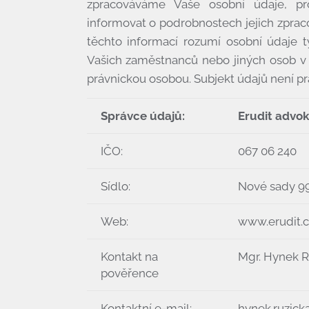
zpracováváme Vaše osobní údaje, pr
informovat o podrobnostech jejich zprac
těchto informací rozumí osobní údaje tý
Vašich zaměstnanců nebo jiných osob v 
právnickou osobou. Subjekt údajů není pr
Správce údajů:
Erudit advoká
IČO:
067 06 240
Sídlo:
Nové sady 9
Web:
www.erudit.c
Kontakt na
Mgr. Hynek R
pověřence
Kontaktní e-mail:
hynek.ruzick