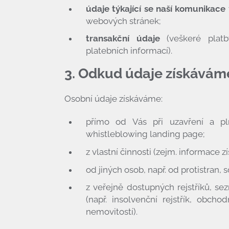
údaje týkající se naší komunikace
webových stránek;
transakční údaje
(veškeré platby
platebních informací).
3. Odkud údaje získávám
Osobní údaje získáváme:
přímo od Vás při uzavření a p
whistleblowing landing page;
z vlastní činnosti (zejm. informace 
od jiných osob, např. od protistran, 
z veřejně dostupných rejstříků, s
(např. insolvenční rejstřík, obchodn
nemovitostí).