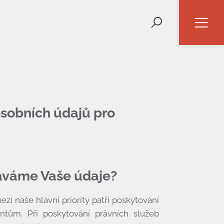
osobních údajů pro
áváme Vaše údaje?
mezi naše hlavní priority patří poskytování
entům. Při poskytování právních služeb