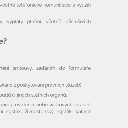
včetně telefonické komunikace a využití
, výplaty plnění, včetně příslušných
e?
lnění smlouvy, zadáním do formuláře
získané z poskytování právních služeb);
soudů či jiných státních orgánů;
eznamů, evidencí nebo webových stránek
í rejstřík, živnostenský rejstřík, katastr