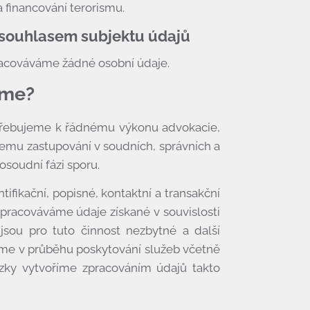
a financování terorismu.
 souhlasem subjektu údajů
racováváme žádné osobní údaje.
áme?
třebujeme k řádnému výkonu advokacie,
emu zastupování v soudních, správních a
osoudní fázi sporu.
ifikační, popisné, kontaktní a transakční
 zpracováváme údaje získané v souvislosti
jsou pro tuto činnost nezbytné a další
tíme v průběhu poskytování služeb včetně
vazky vytvoříme zpracováním údajů takto