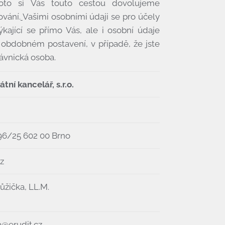
oto si Vás touto cestou dovolujeme
ování.
Vašimi osobními údaji se pro účely
kající se přímo Vás, ale i osobní údaje
obdobném postavení, v případě, že jste
ávnická osoba.
tní kancelář, s.r.o.
96/25 602 00 Brno
z
ůžička, LL.M.
a@erudit.cz